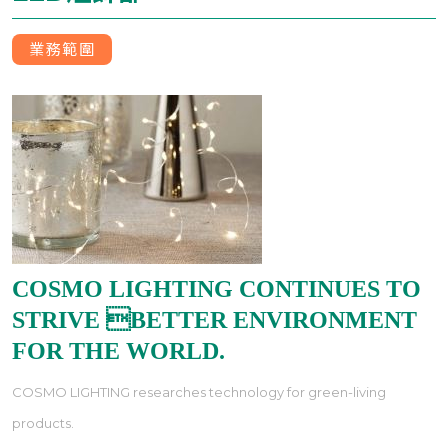
業務範圍
COSMO LIGHTING CONTINUES TO
STRIVE BETTER ENVIRONMENT
FOR THE WORLD.
COSMO LIGHTING researches technology for green-living
products.